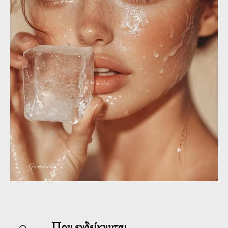
Που ενδείκνυται