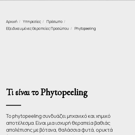
Αρχική
/
Υπηρεσίες
/
Πρόσωπο
/
Εξειδικευμένες Θεραπείες Προσώπου
/
Phytopeeling
Τι είναι το Phytopeeling
Το phytopeeling συνδυάζει μηχανικό και χημικό
αποτέλεσμα. Είναι μια ισχυρή θεραπεία βαθιάς
απολέπισης με βότανα, θαλάσσια φυτά, ορυκτά