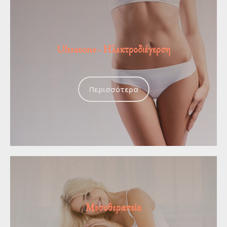
Ultratone - Ηλεκτροδιέγερση
Περισσότερα
Μεσοθεραπεία